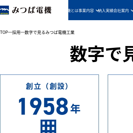
みつば電機とは
事業内容
納入実績
会社案内
TOP
採用
数字で見るみつば電機工業
数字で
創立（創設）