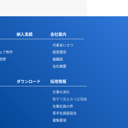
納入実績
会社案内
代表あいさつ
ェア制作
経営理念
改修
組織図
会社概要
ダウンロード
採用情報
仕事の流れ
数字で見る
みつば電機
先輩社員の声
若手社員座談会
募集要項