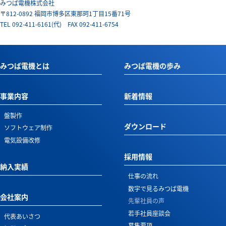
みつば電機株式会社
〒812-0892 福岡市博多区東那珂1丁目15番71号
TEL
092-411-6161
(代) FAX 092-411-6754
みつば電機とは
みつば電機の歩み
事業内容
新着情報
盤製作
ダウンロード
ソフトウェア制作
電気設備改修
採用情報
納入実績
仕事の流れ
数字で見る
みつば電機
会社案内
先輩社員の声
若手社員座談会
代表あいさつ
募集要項