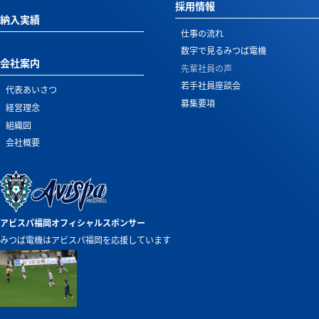
採用情報
納入実績
仕事の流れ
数字で見る
みつば電機
会社案内
先輩社員の声
若手社員座談会
代表あいさつ
募集要項
経営理念
組織図
会社概要
アビスパ福岡オフィシャルスポンサー
みつば電機はアビスパ福岡を応援しています