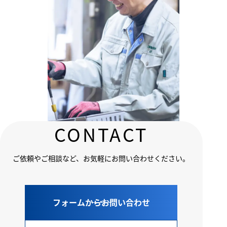
CONTACT
2025.06.02
自分の仕事が社会の安心・安全につな
がっているという実感が得られるのが
ご依頼やご相談など、
お気軽にお問い合わせください。
魅力です。
サービスエンジニア部
フォームから
お問い合わせ